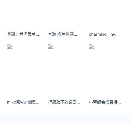
今天是2025年03月13日星期四，甘肃兰州地区89号
汽油价格是每升6.95元， 92号汽油价格为每升7.52
元， 95号汽油价格为每升8.03元， 98号汽油价格为
每升8.60元， 0号柴油价格为每
景甜：世间很美，慢慢品味。
宣璐 唯美性感超迷人身材全面屏壁纸
charming__ny她的傲人曲线和模特身材真是太令人赞叹了！
关注公众号：拾黑（shiheibook）了解更多
友情链接：
美元转人民币最新汇率查询：
https://huilv.ijiandao.com/
律师事务所咨询免费24小时在线：
https://law.ijiandao.com/
*文章为作者独立观点，不代表 今日油价 立场
miko酱ww 幽灵娘COS
行简敢不敢说爱我 - 敢不敢说只爱我- 敢不敢说永远只爱我 -
小芳超会搭直接照着穿不仅显高还时髦。
本文由
逆境成长
发表，转载此文章须经作者同意，并请附上出
处(今日油价 )及本页链接。
原文链接
https://youjia.ijiandao.com/city/gansu/440197.html